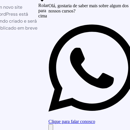
Rolar
Olá, gostaria de saber mais sobre algum dos
 novo site
para
nossos cursos?
rdPress está
cima
ndo criado e será
blicado em breve
Clique para falar conosco